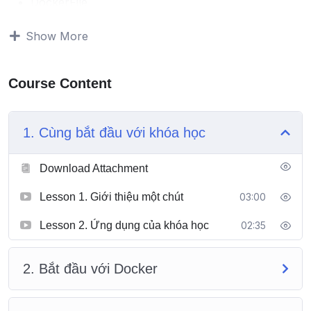
DockerFile
Docker Compose
Show More
Docker Swarm
Docker Stack
Kubernetes Architecture
Course Content
Kubernetes Cluster
Kubernetes Application
1. Cùng bắt đầu với khóa học
Download Attachment
Lesson 1. Giới thiệu một chút
03:00
Lesson 2. Ứng dụng của khóa học
02:35
2. Bắt đầu với Docker