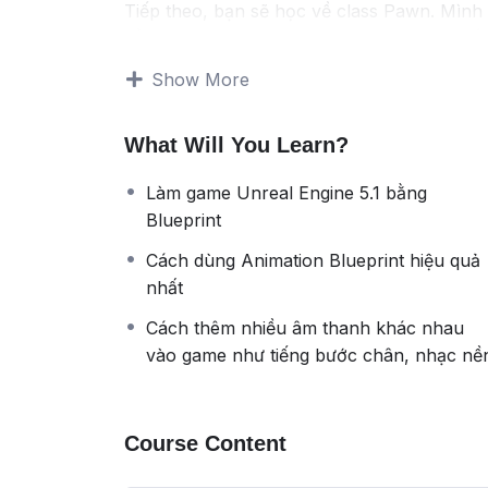
Tiếp theo, bạn sẽ học về class Pawn. Mình
bằng chuột và bàn phím, thông qua hệ thố
Sau khi bạn đã quen với việc sử dụng Blue
Show More
animation hoàn chỉnh, và học nhiều cách để
Khóa học cũng tập trung vào việc thêm âm 
What Will You Learn?
nghiệm chơi game!
Phần AI là điểm mạnh của khóa học này. Mì
Làm game Unreal Engine 5.1 bằng
Behavior Tree, và những kiến thức liên qua
Blueprint
vận hành được.
Những chương cuối, bạn sẽ học cách thêm n
Cách dùng Animation Blueprint hiệu quả
thành một tựa game hoàn chỉnh.
nhất
Cách thêm nhiều âm thanh khác nhau
vào game như tiếng bước chân, nhạc nề
Course Content