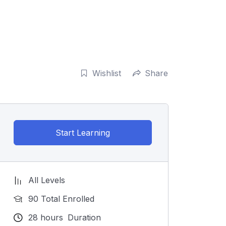
Wishlist
Share
Start Learning
All Levels
90 Total Enrolled
28
hours
Duration