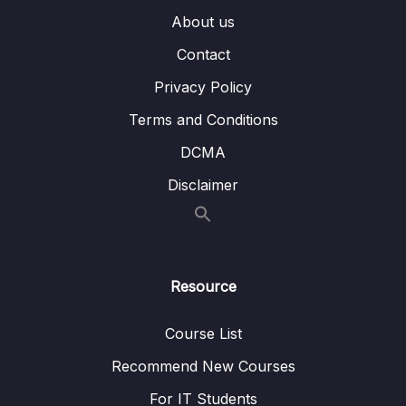
About us
Bai16 Toàn cảnh vẽ animation
15:14
Contact
Bai17 Tạo chữ viết tay với annimation
10:08
Privacy Policy
Bai18 Điều khiển Animation với Trigger
10:54
Terms and Conditions
Bai19 Tạo phụ đề video với Animation
13:12
DCMA
Bai20 Những tính năng mới và hay của
06:57
Disclaimer
PowerPoint 2019
Bai21 Tổng kết khóa học
03:43
Resource
Course List
Recommend New Courses
For IT Students