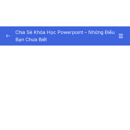
Chia Sẻ Khóa Học Powerpoint – Những Điều
Bạn Chưa Biết
Nội dung khóa học
0/21
Bai1 Toàn cảnh ứng dụng power point
02:49
Bai2 Từ ý tưởng đến sản phẩm
08:03
Bai3 Nạp phác thảo tự động từ Word
06:03
Bai4 Tổ chức nội dung thuyết trình với
07:34
outline
Bai5 Bố trí ảnh và nội dung
09:54