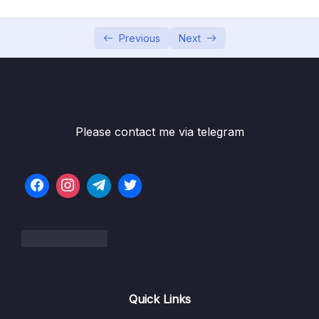
Bai6 Slide Layout – Những điều bạn chưa biết
11:23
Bai7 Tùy chỉnh giao diện tổng thể với theme
08:09
Previous
Next
Bai8 Slide Master – Những điều bạn cần
06:40
biết
Bai9 Quản lý các đối tượng trên slide với
06:17
Selection Pane
Please contact me via telegram
Bai10 Sáng tạo với hình khối
06:57
Bai11 Kết hợp Picture với Text
06:40
Bai12 Hiệu ứng mờ ảnh
09:04
Bai13 Mô phỏng ảnh 3D từ ảnh 2D
06:48
Bai14 Sáng tạo với video
11:01
Quick Links
Bai15 Kêt hợp video với shape
10:56