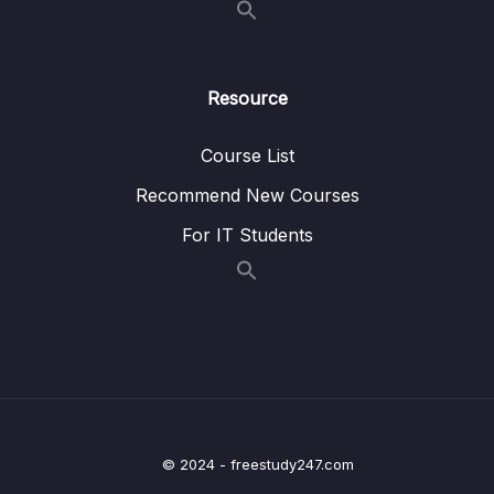
08 – Chapter 8 Spring Data với JPA và
0/17
Hibernate
09 – Chapter 9 Project thực hành
0/6
Resource
10 – Chapter 10 Spring Data JPA
0/6
Course List
Relationships
Recommend New Courses
11 – Chapter 11 Module Upload File
0/12
For IT Students
12 – Chapter 12 Module Product
0/12
13 – Chapter 13 Module Auth (Session và
0/18
Spring Security)
14 – Chapter 14 Module CartOrder
0/12
15 – Chapter 15 Pagination Query
0/9
© 2024 - freestudy247.com