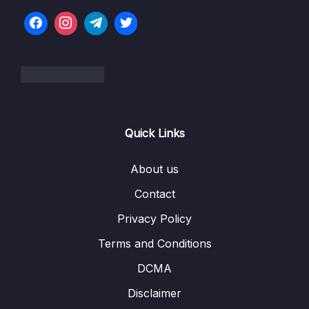
Lesson 005 #5.1 Cách Dùng Udemy – Hỗ Trợ
16:20
Hỏi Đáp Q&A
Lesson 006 #5.2 Về Tác giả
03:08
02 – Chapter 2 Setup Environment
0/9
03 – Chapter 3 Hello World với Spring
0/12
Quick Links
04 – Chapter 4 Maven & Cấu trúc dự án
0/5
About us
Spring Boot
Contact
05 – Chapter 5 Spring và Inversion of Control
0/7
(IoC)
Privacy Policy
Terms and Conditions
06 – Chapter 6 Spring Security
0/11
DCMA
07 – Chapter 7 Spring MVC
0/11
Disclaimer