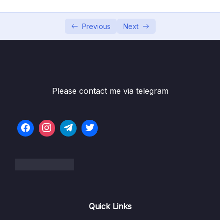
Bài 10 – Thao tác với các đối tượng trong
12:26
Canva.com (phần 1)
Previous
Next
Bài 11 – Thao tác với các đối tượng trong
11:36
Canva.com (phần 2)
Bài 12 – Thao tác với văn bản trong
10:04
Canva.com
Please contact me via telegram
Bài 13 – Thao tác với hình ảnh trong
10:03
Canva.com
Bài 14 – Thiết kế Poster
08:44
Bài 15 – Thiết kế bài thuyết trình
07:55
Bài 16 – Thiết kế logo
04:28
Bài 17 – Tạo ảnh chuyển động gif
05:48
Quick Links
Bài 18 – Điểm thay đổi trong trình biên soạn
08:05