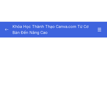
Khóa Học Thành Thạo Canva.com Từ Cơ
Bản Đến Nâng Cao
Phần 1 KIẾN THỨC CƠ BẢN VỀ ĐỒ HỌA
0/5
Phần 2 LÀM CHỦ CANVA.COM
0/23
Bài 6 – Khám phá Canva.com
07:09
Bài 7 – Tạo và cài đặt tài khoản trên
06:39
Canva.com
Bài 8 – Không gian làm việc của Canva.com
07:42
Bài 9 – Nguyên liệu thiết kế của Canva.com
11:50