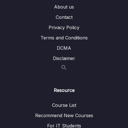
Video của Canva.com
About us
Bài 19 – Dựng và tối ưu Video (phần 1)
09:09
Contact
Privacy Policy
Bài 20 – Dựng và tối ưu Video (phần 2)
07:48
Terms and Conditions
Bài 21 – Dựng video Intro, Outtro
05:23
DCMA
Bài 22 – Chỉnh sửa file PDF với Canva.com
09:02
Disclaimer
Bài 23 – Thủ thuật trong thiết kế
13:03
Bài 24 – Thủ thuật trong tìm kiếm
06:57
Bài 25 – Chia sẻ thiết kế cho người dùng
02:57
Resource
Canva.com khác
Course List
Bài 26 – Khắc phục hạn chế của Canva.com
04:39
Recommend New Courses
Bài 27 – Sử dụng Canva.com trên máy vi tính
03:56
For IT Students