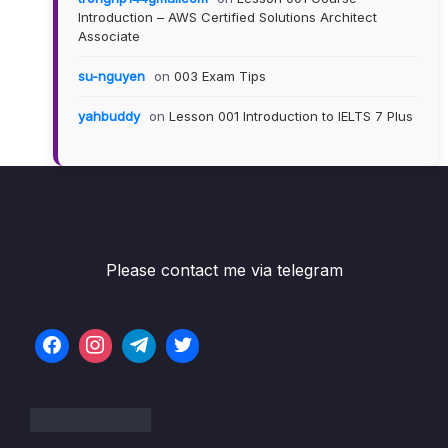
Introduction – AWS Certified Solutions Architect
Associate
su-nguyen
on
003 Exam Tips
yahbuddy
on
Lesson 001 Introduction to IELTS 7 Plus
Please contact me via telegram