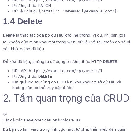
Phương thức: PATCH
Dữ liệu gửi đi:
{"email": "
newemail@example.com
"}
1.4 Delete
Delete là thao tác xóa bỏ dữ liệu khỏi hệ thống. Ví dụ, khi bạn xóa
tài khoản của mình khỏi một trang web, dữ liệu về tài khoản đó sẽ bị
xóa khỏi cơ sở dữ liệu.
Để xóa dữ liệu, chúng ta sử dụng phương thức HTTP
DELETE
.
URL API:
https://example.com/api/users/1
Phương thức: DELETE
Kết quả: Người dùng có ID 1 sẽ bị xóa khỏi cơ sở dữ liệu và
không còn có thể truy cập được.
2. Tầm quan trọng của CRUD
💡
Tất cả các Developer đều phải viết CRUD
Dù bạn có làm việc trong lĩnh vực nào, từ phát triển web đến quản