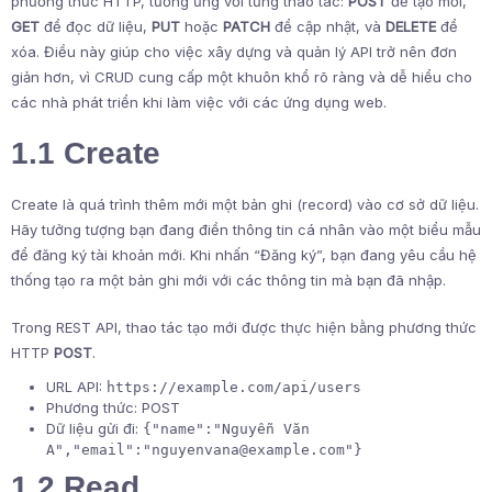
phương thức HTTP, tương ứng với từng thao tác:
POST
để tạo mới,
GET
để đọc dữ liệu,
PUT
hoặc
PATCH
để cập nhật, và
DELETE
để
xóa. Điều này giúp cho việc xây dựng và quản lý API trở nên đơn
giản hơn, vì CRUD cung cấp một khuôn khổ rõ ràng và dễ hiểu cho
các nhà phát triển khi làm việc với các ứng dụng web.
1.1 Create
Create là quá trình thêm mới một bản ghi (record) vào cơ sở dữ liệu.
Hãy tưởng tượng bạn đang điền thông tin cá nhân vào một biểu mẫu
để đăng ký tài khoản mới. Khi nhấn “Đăng ký”, bạn đang yêu cầu hệ
thống tạo ra một bản ghi mới với các thông tin mà bạn đã nhập.
Trong REST API, thao tác tạo mới được thực hiện bằng phương thức
HTTP
POST
.
URL API:
https://example.com/api/users
Phương thức: POST
Dữ liệu gửi đi:
{"name":"Nguyễn Văn
A","email":"
nguyenvana@example.com
"}
1.2 Read