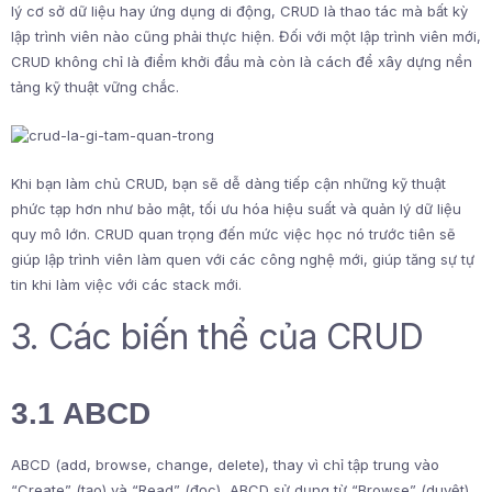
lý cơ sở dữ liệu hay ứng dụng di động, CRUD là thao tác mà bất kỳ
lập trình viên nào cũng phải thực hiện. Đối với một lập trình viên mới,
CRUD không chỉ là điểm khởi đầu mà còn là cách để xây dựng nền
tảng kỹ thuật vững chắc.
Khi bạn làm chủ CRUD, bạn sẽ dễ dàng tiếp cận những kỹ thuật
phức tạp hơn như bảo mật, tối ưu hóa hiệu suất và quản lý dữ liệu
quy mô lớn. CRUD quan trọng đến mức việc học nó trước tiên sẽ
giúp lập trình viên làm quen với các công nghệ mới, giúp tăng sự tự
tin khi làm việc với các stack mới.
3. Các biến thể của CRUD
3.1 ABCD
ABCD (add, browse, change, delete), thay vì chỉ tập trung vào
“Create” (tạo) và “Read” (đọc), ABCD sử dụng từ “Browse” (duyệt)