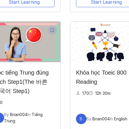
Start Learning
Start Learning
c tiếng Trung đúng
Khóa học Toeic 800
ch Step1(The 바른
Reading
국어 Step1)
170
12h 30m
0
By
Brian004
In
Tiếng
B
B
By
Brian004
In
English
Trung