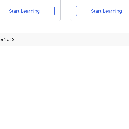
Start Learning
Start Learning
ge
1
of
2