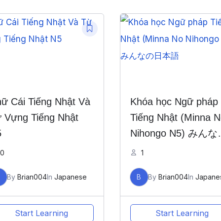
ữ Cái Tiếng Nhật Và
Khóa học Ngữ pháp
 Vựng Tiếng Nhật
Tiếng Nhật (Minna N
5
Nihongo N5) みん
日本語
0
1
B
By
Brian004
In
Japanese
B
By
Brian004
In
Japane
Start Learning
Start Learning