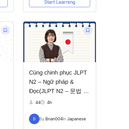
Start Learning
Cùng chinh phục JLPT
N2 – Ngữ pháp &
Đọc(JLPT N2 – 문법 및
읽기)
44
4h
B
By
Brian004
In
Japanese