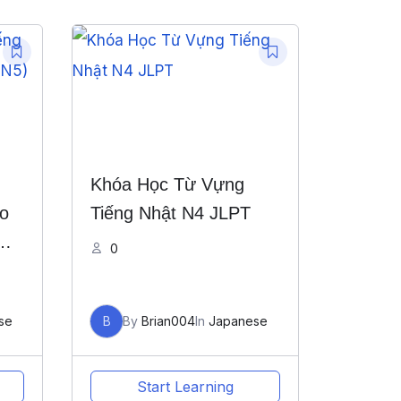
Khóa Học Từ Vựng
o
Tiếng Nhật N4 JLPT
なの
0
se
B
By
Brian004
In
Japanese
Start Learning