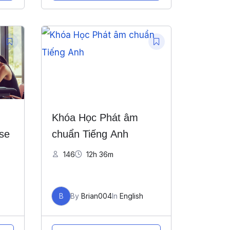
Khóa Học Phát âm
se
chuẩn Tiếng Anh
146
12h 36m
B
By
Brian004
In
English