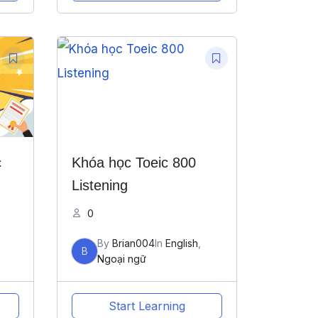
c
Khóa học Toeic 800
Listening
0
By
Brian004
In
English
,
B
Ngoại ngữ
Start Learning