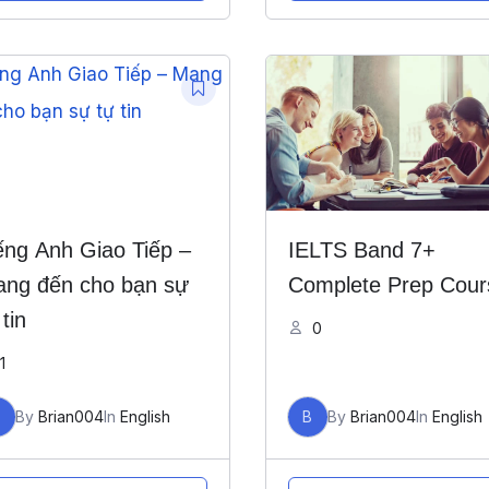
ếng Anh Giao Tiếp –
IELTS Band 7+
ng đến cho bạn sự
Complete Prep Cour
 tin
0
1
B
By
Brian004
In
English
B
By
Brian004
In
English