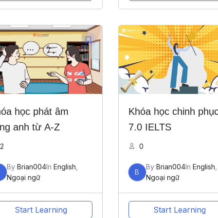
óa học phát âm
Khóa học chinh phụ
ếng anh từ A-Z
7.0 IELTS
2
0
By
Brian004
In
English
,
By
Brian004
In
English
,
B
B
Ngoại ngữ
Ngoại ngữ
Start Learning
Start Learning