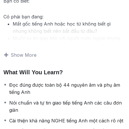
Bạn có biết:
Có phải bạn đang:
Mất gốc tiếng Anh hoặc học từ không biết gì
nhưng không biết nên bắt đầu từ đâu?
Muốn tự tin giao tiếp với người nước ngoài nhưng
lại sợ nói sai và không nghe được người nước ngoài
nói?
Show More
Muốn sở hữu bộ âm chuẩn 100% âm Anh – Mỹ để
thấy việc nghe nói tiếng Anh cực kì dễ, thêm yêu
What Will You Learn?
thích và tự tin nói tiếng Anh?
Bạn muốn học ngoại ngữ online nhưng chưa tìm
Đọc đúng được toàn bộ 44 nguyên âm và phụ âm
được địa chỉ uy tín, phù hợp
tiếng Anh
Vậy thì đây là khóa học ĐẦU TIÊN và QUAN TRỌNG
Nói chuẩn và tự tin giao tiếp tiếng Anh các câu đơn
NHẤT với bạn. Vì sao?
giản
Khi học tiếng Anh hay bất cứ một ngôn ngữ nào khác
đều có 3 yếu tố: Ngữ âm, từ vựng và ngữ pháp. Trong
Cải thiện khả năng NGHE tiếng Anh một cách rõ rệt
3 yếu tố này thì NGỮ ÂM là nền tảng, và nền móng