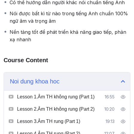
Có thể hướng dẫn người khác nói chuẩn tiếng Anh
quan trọng nhất để học tốt tiếng Anh. Và khi có ngữ
âm tốt, thì việc nghe nói tiếng Anh của bạn sẽ trở nên
Nói được bất kì từ nào trong tiếng Anh chuẩn 100%
CỰC KÌ ĐƠN GIẢN.
ngữ âm và trọng âm
Khóa học phát âm Tiếng Anh online của giảng viên
Nền tảng tốt để phát triển khả năng giao tiếp, phản
Linh Vũ Phát âm chuẩn Tiếng Anh dành cho bất kỳ ai
xạ nhanh
mới bắt đầu học tiếng Anh, bạn sẽ tiết kiệm rất nhiều
thời gian tìm tài liệu trên mạng cũng như tham khảo các
cách học âm khác nhau, vì đây là phương pháp học
Course Content
tiếng Anh PHÙ HỢP VÀ HIỆU QUẢ NHẤT DÀNH CHO
NGƯỜI VIỆT.
Noi dung khoa hoc
Lesson 1.Âm TH không rung (Part 1)
16:55
Lesson 2.Âm TH không rung (Part 2)
10:20
Lesson 3.Âm TH rung (Part 1)
19:13
Lesson 4.Âm TH rung (Part 2)
12:07