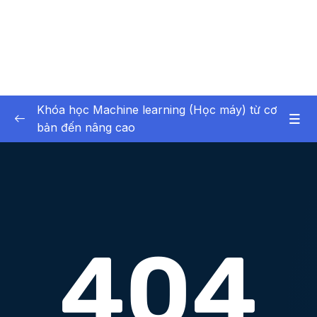
Khóa học Machine learning (Học máy) từ cơ
bản đến nâng cao
01 – Giới thiệu chung General Introduction
0/1
02 – Tổng quan về Trí tuệ nhân tạo (AI -
0/8
Artificial intelligence)
03 – Thư viện numpy (công cụ hỗ trợ
0/8
machine learning)
04 – Làm việc với mảng numpy (công cụ hỗ
0/11
trợ machine learning)