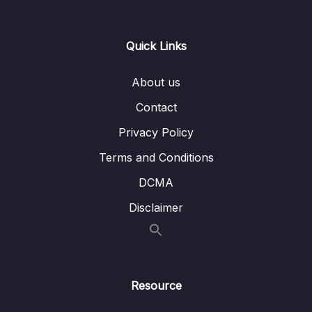
(Regression) trong ML
Lesson 004 Biến độc lập, biến phụ thuộc,
08:01
Quick Links
các bước thực hiện một ML
Lesson 005 Hồi quy tuyến tính và các bước
16:13
About us
thực hiện (Linear Regression)
Contact
Lesson 006 Hồi quy tuyến tính nhiều biến
14:18
Privacy Policy
độc lập, tập dữ liệu – dataset
Terms and Conditions
Lesson 007 Các chỉ số đánh giá thuật toán chỉ
11:21
DCMA
số ME và chỉ số MAE
Disclaimer
Lesson 008 Các chỉ số đánh giá thuật toán
12:45
chỉ số MSE, RMSE, R-Square
Lesson 009 Hồi quy phi tuyến, hồi quy đa
10:58
thức (Non-Linear, Polynomial)
Resource
Lesson 010 Phân biệt khái niệm Underfit và
15:17