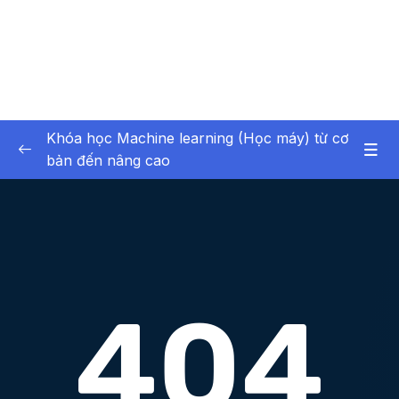
Khóa học Machine learning (Học máy) từ cơ
bản đến nâng cao
01 – Giới thiệu chung General Introduction
0/1
02 – Tổng quan về Trí tuệ nhân tạo (AI -
0/8
Artificial intelligence)
03 – Thư viện numpy (công cụ hỗ trợ
0/8
machine learning)
04 – Làm việc với mảng numpy (công cụ hỗ
0/11
trợ machine learning)