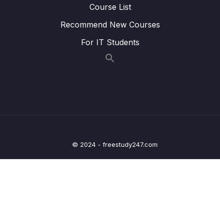
Course List
Lesson 008 Biểu đồ quan hệ (Relationship
14:12
Recommend New Courses
plots) giữa 2 hoặc nhiều biến Regplot Lmplot
For IT Students
Lesson 009 Ví dụ ứng dụng biểu đồ quan hệ
15:55
Vai trò của đường xu hướng
Lesson 010 Biểu đồ quan hệ (Relationship
12:55
plot) giữa 2 hoặc nhiều biến joinplot Pairplot
Lesson 011 Biểu đồ so sánh nhóm Hàm
17:24
Boxplot() Vẽ biểu đồ hộp ý nghĩa của Trung
vị
© 2024 - freestudy247.com
Lesson 012 Biểu đồ so sánh nhóm Boxplot ý
16:25
nghĩa IQR, ngưỡng trên dưới và các outliers
Lesson 013 Biểu đồ so sánh nhóm Hàm
18:43
Violinplot Kết hợp Boxplot và KDEplot
Lesson 014 Biểu đồ so sánh nhóm Hàm
14:02