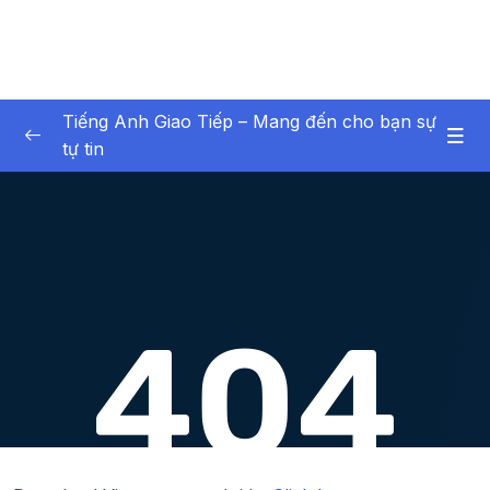
Tiếng Anh Giao Tiếp – Mang đến cho bạn sự
tự tin
1. Are you Can you Do you Did you
0/13
2. The perfect date (Buổi hẹn hò hoàn hảo)
0/18
3. Ôn tập phần Are you Can you Do you Did
0/10
you
4. The Remake Project (Dự án làm lại)
0/10
5. Practical English
0/5
Lesson 1. Bài 52 – Làm quen với Jenny và
03:41