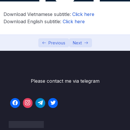
nữ nhà báo (2)
Download Vietnamese subtitle:
Click here
Lesson 12. Bài 25 – 2 buổi hẹn hò đầu tiên
07:19
Download English subtitle:
Click here
của nữ nhà báo Elspeth Luyện kỹ năng nghe
Lesson 13. Bài 26 – Buổi hẹn hò giữa Elspeth
07:05
và John
Previous
Next
Lesson 14. Bài 27 – Buổi hẹn hò giữa Elspeth
05:20
và Sebastian
Lesson 15. Bài 28 – Cuộc hẹn hò thứ 3 của
07:50
Elspeth có thành công hay không
Please contact me via telegram
Lesson 16. Bài 29 – Elspeth cảm thấy thế
06:29
nào về tin nhắn đến bất ngờ
Lesson 17. Bài 30 – Sửa 10 lỗi ngữ pháp, dấu
05:29
câu, và chính tả – về Charlie
Lesson 18. Bài 31 – Học cách miêu tả người và
10:15