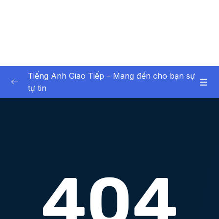
Tiếng Anh Giao Tiếp – Mang đến cho bạn sự
tự tin
1. Are you Can you Do you Did you
0/13
2. The perfect date (Buổi hẹn hò hoàn hảo)
0/18
Lesson 1. Bài 14 – Nghe 3 người phụ nữ miêu
18:35
tả về bố của họ và học cách miêu tả người
Lesson 10. Bài 23 – Trải nghiệm hẹn hò của
10:02
một nữ nhà báo Tinder dating app
Lesson 11. Bài 24 – Trải nghiệm hẹn hò của
15:42