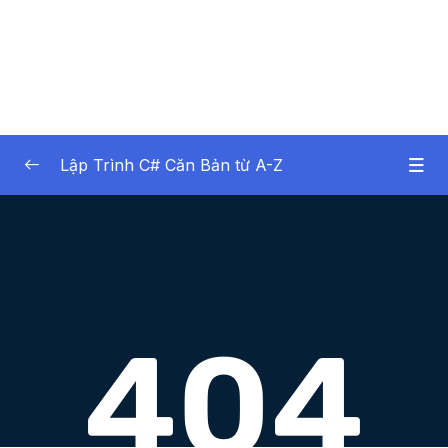
Lập Trình C# Căn Bản từ A-Z
01. Gii thiu
0/2
02. Gii thiu v C# v .NET
0/7
02. Giới thiệu về C# và .NET
0/3
03. Nguyên tắc cơ bản của lập trình C#
0/18
04. Làm việc với phương thức (Method) trong
0/9
C#