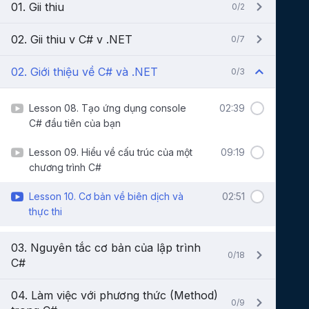
01. Gii thiu
0/2
02. Gii thiu v C# v .NET
0/7
02. Giới thiệu về C# và .NET
0/3
Lesson 08. Tạo ứng dụng console
02:39
C# đầu tiên của bạn
Lesson 09. Hiểu về cấu trúc của một
09:19
chương trình C#
Lesson 10. Cơ bản về biên dịch và
02:51
thực thi
03. Nguyên tắc cơ bản của lập trình
0/18
C#
04. Làm việc với phương thức (Method)
0/9