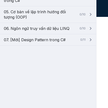
trong C#
05. Cơ bản về lập trình hướng đối
0/10
tượng (OOP)
06. Ngôn ngữ truy vấn dữ liệu LINQ
0/10
07. [Mới] Design Pattern trong C#
0/11