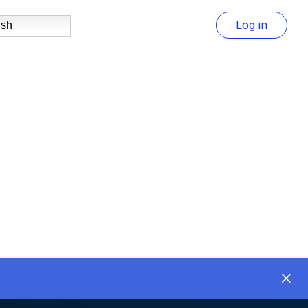
Log in
ish