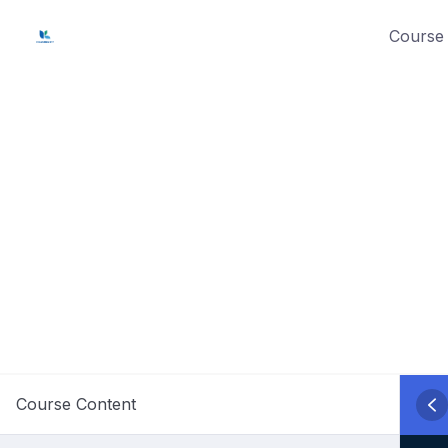
Skip
Course 
to
content
Course Content