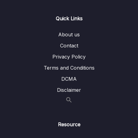
Lesson 10. Tăng và giảm giá trị bằng các
03:36
phép toán đặc biệt
Quick Links
Lesson 11. Hằng số và kiểu liệt kê
04:23
Lesson 12. Mảng (Array) – Các loại mảng
05:04
About us
trong C#
Contact
Lesson 13. Các thao tác với mảng Array
10:34
Privacy Policy
Lesson 14. Danh sách và bộ sưu tập (List
04:44
Terms and Conditions
and Collection)
DCMA
Lesson 15. Câu lệnh điều kiện (if, else,
07:21
Disclaimer
switch)
Lesson 16. Cấu trúc lặp (for, while, do-while,
04:28
foreach)
Resource
Lesson 17. Comments trong C#
01:06