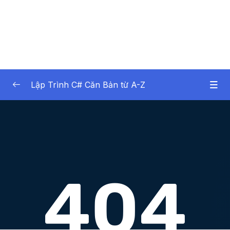
Lập Trình C# Căn Bản từ A-Z
01. Gii thiu
0/2
02. Gii thiu v C# v .NET
0/7
02. Giới thiệu về C# và .NET
0/3
03. Nguyên tắc cơ bản của lập trình C#
0/18
Lesson 01. Bắt đầu viết mã
06:29