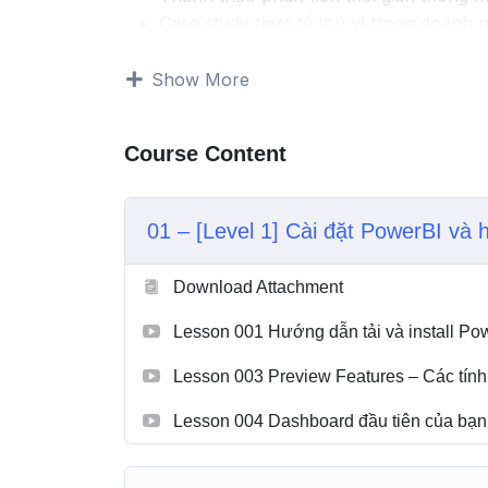
Case study thực tế thú vị trong doanh 
Phân tích hành vi trở lại của khách hàn
Phân khúc khách hàng chuyên nghiệp 
Show More
chăm sóc khách hàng
Biểu đồ đường nâng cao khi có thể linh
Course Content
Theo dõi biến động khách hàng mới, kh
dễ dàng qua thời gian
Các custom visual hay và ứng dụng cao
01 – [Level 1] Cài đặt PowerBI và
Ấn tượng với nhà tuyển dụng với các c
Download Attachment
Lesson 001 Hướng dẫn tải và install Po
Lesson 003 Preview Features – Các tín
Lesson 004 Dashboard đầu tiên của bạn