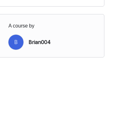
A course by
B
Brian004