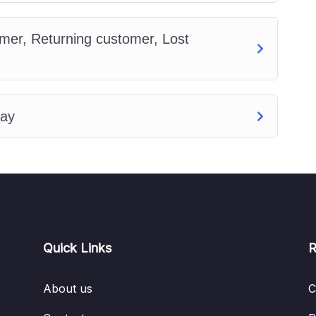
omer, Returning customer, Lost
hay
Quick Links
R
About us
C