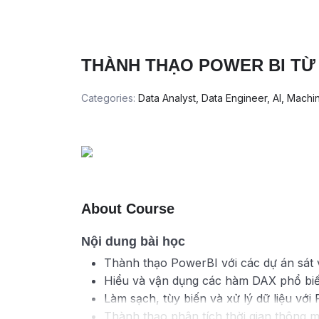
THÀNH THẠO POWER BI TỪ
Categories:
Data Analyst, Data Engineer, AI, Machi
About Course
Nội dung bài học
Thành thạo PowerBI với các dự án sát v
Hiểu và vận dụng các hàm DAX phổ bi
Làm sạch, tùy biến và xử lý dữ liệu vớ
Thành thạo phân tích thời gian thông m