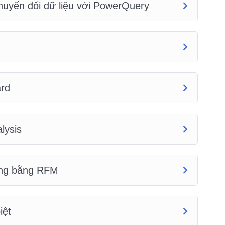
Chuyển đổi dữ liệu với PowerQuery
ard
lysis
àng bằng RFM
iệt