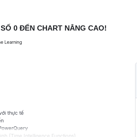
 SỐ 0 ĐẾN CHART NÂNG CAO!
ne Learning
ới thực tế
ến
i PowerQuery
inh (Time Intelligence Functions)