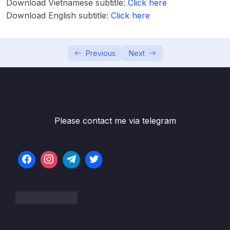
Download Vietnamese subtitle:
Click here
Lesson 002 Bộ lọc – Slicers
07:58
Download English subtitle:
Click here
Lesson 003 Cards
09:00
Lesson 004 Biểu đồ đường – Line chart
05:29
Previous
Next
Lesson 005 Các biểu đồ khác
09:27
Lesson 006 Hoàn thiện trang 1 của
03:52
dashboard
Please contact me via telegram
Lesson 007 Hoàn thiện trang Time
14:18
Intelligence Functions
Lesson 008 Tạo nút (button) chuyển trang
04:46
Lesson 009 Điều chỉnh Interactions
04:37
Lesson 010 Tạo Tooltip Page
09:07
Lesson 011 Publish Dashboard
03:15