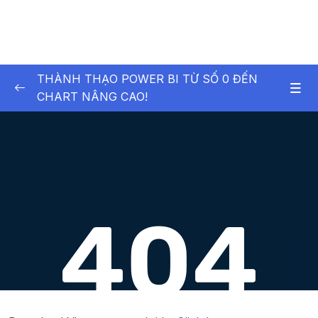
THÀNH THẠO POWER BI TỪ SỐ 0 ĐẾN
CHART NÂNG CAO!
01 – [Level 1] Cài đặt PowerBI và hoàn thành
0/4
dashboard đầu tiên
02 – [Level 1] Tùy biến, Xử lý và Chuyển đổi
0/16
dữ liệu với PowerQuery
03 – [Level 1] Thành thạo DAX
0/17
04 – [Level 1] Hoàn thành Dashboard
0/11
Lesson 001 Làm giàu bằng thống kê
12:36