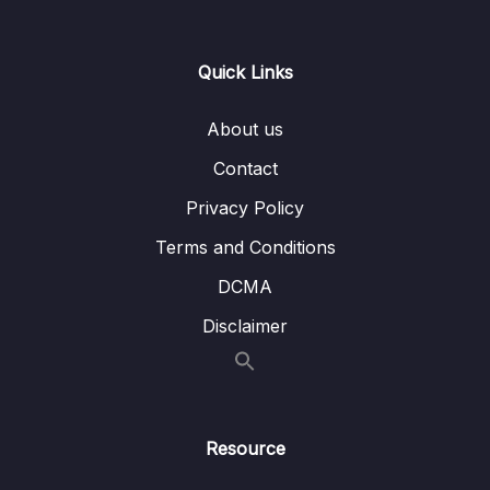
Lesson 005 Dựng biểu đồ phân loại khách
09:37
hàng – step 3
Quick Links
09 – [Level 2] Các Custom Visual hay
0/4
About us
Contact
Privacy Policy
Terms and Conditions
DCMA
Disclaimer
Resource