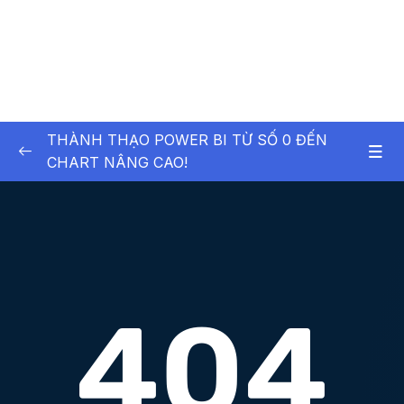
THÀNH THẠO POWER BI TỪ SỐ 0 ĐẾN
CHART NÂNG CAO!
01 – [Level 1] Cài đặt PowerBI và hoàn thành
0/4
dashboard đầu tiên
02 – [Level 1] Tùy biến, Xử lý và Chuyển đổi
0/16
dữ liệu với PowerQuery
03 – [Level 1] Thành thạo DAX
0/17
04 – [Level 1] Hoàn thành Dashboard
0/11