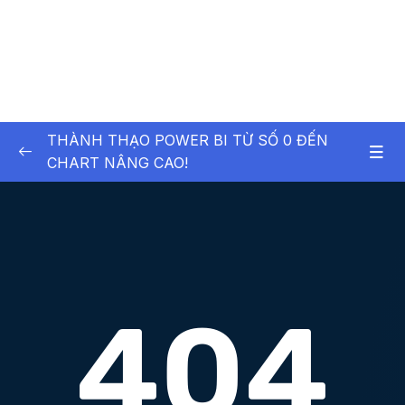
THÀNH THẠO POWER BI TỪ SỐ 0 ĐẾN
CHART NÂNG CAO!
01 – [Level 1] Cài đặt PowerBI và hoàn thành
0/4
dashboard đầu tiên
02 – [Level 1] Tùy biến, Xử lý và Chuyển đổi
0/16
dữ liệu với PowerQuery
03 – [Level 1] Thành thạo DAX
0/17
04 – [Level 1] Hoàn thành Dashboard
0/11