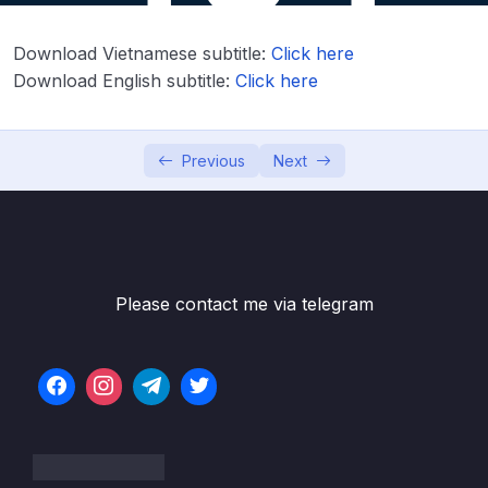
Lesson 001 Làm giàu bằng thống kê
12:36
Download Vietnamese subtitle:
Click here
Lesson 002 Bộ lọc – Slicers
07:58
Download English subtitle:
Click here
Lesson 003 Cards
09:00
Lesson 004 Biểu đồ đường – Line chart
05:29
Previous
Next
Lesson 005 Các biểu đồ khác
09:27
Lesson 006 Hoàn thiện trang 1 của
03:52
dashboard
Please contact me via telegram
Lesson 007 Hoàn thiện trang Time
14:18
Intelligence Functions
Lesson 008 Tạo nút (button) chuyển trang
04:46
Lesson 009 Điều chỉnh Interactions
04:37
Lesson 010 Tạo Tooltip Page
09:07