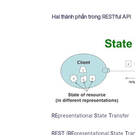
Hai thành phần trong RESTful API
RE
presentational
S
tate
T
ransfer
REST
(
RE
presentational
S
tate
T
ra