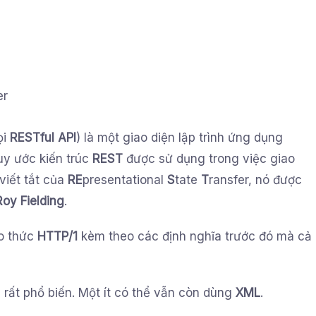
er
ọi
RESTful API
) là một giao diện lập trình ứng dụng
uy ước kiến trúc
REST
được sử dụng trong việc giao
viết tắt của
RE
presentational
S
tate
T
ransfer, nó được
Roy Fielding
.
o thức
HTTP/1
kèm theo các định nghĩa trước đó mà cả
N
rất phổ biến. Một ít có thể vẫn còn dùng
XML
.