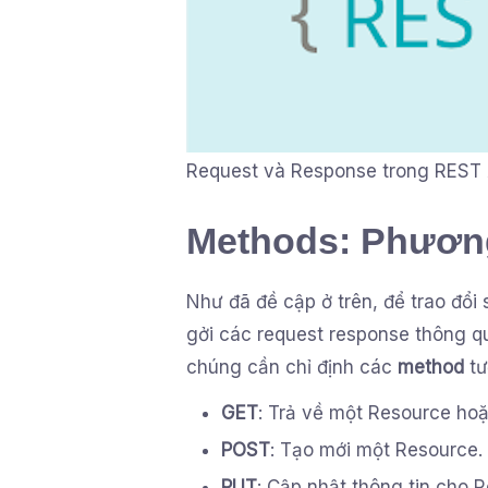
Request và Response trong REST 
Methods: Phươn
Như đã đề cập ở trên, để trao đổi
gởi các request response thông qua
chúng cần chỉ định các
method
tư
GET
: Trả về một Resource ho
POST
: Tạo mới một Resource.
PUT
: Cập nhật thông tin cho 