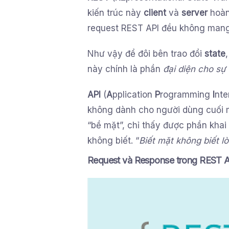
kiến trúc này
client
và
server
hoàn
request REST API đều không mang 
Như vậy để đôi bên trao đổi
state
này chính là phần
đại diện cho sự 
API
(
A
pplication
P
rogramming
I
nte
không dành cho người dùng cuối mà
“bề mặt”, chỉ thấy được phần khai 
không biết. “
Biết mặt không biết l
Request và Response trong REST 