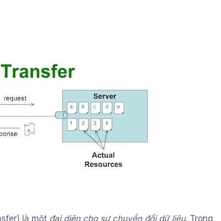
nsfer) là một
đại diện cho sự chuyển đổi dữ liệu
. Trong