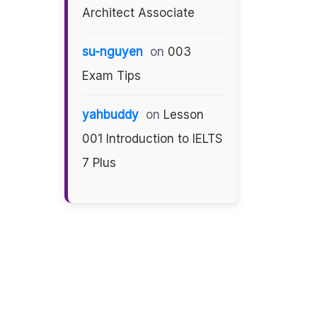
Architect Associate
su-nguyen
on
003
Exam Tips
yahbuddy
on
Lesson
001 Introduction to IELTS
7 Plus