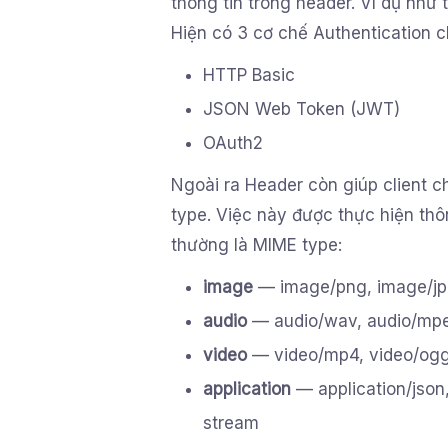
thông tin trong header. Ví dụ như 
Hiện có 3 cơ chế Authentication c
HTTP Basic
JSON Web Token (JWT)
OAuth2
Ngoài ra Header còn giúp client ch
type. Việc này được thực hiện th
thường là MIME type:
image
— image/png, image/jp
audio
— audio/wav, audio/mp
video
— video/mp4, video/og
application
— application/json,
stream