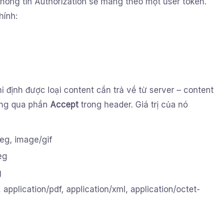
thông tin Authorization sẽ mang theo một user token.
hính:
ỉ định được loại content cần trả về từ server – content
ông qua phần
Accept
trong header. Giá trị của nó
eg, image/gif
eg
g
 application/pdf, application/xml, application/octet-