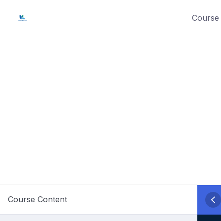
Skip
Course 
to
content
Course Content