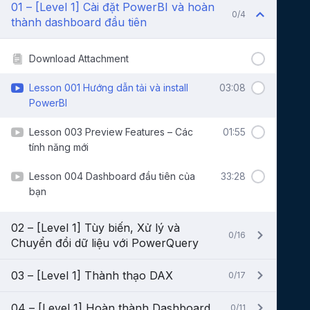
01 – [Level 1] Cài đặt PowerBI và hoàn
0/4
thành dashboard đầu tiên
Download Attachment
Lesson 001 Hướng dẫn tải và install
03:08
PowerBI
Lesson 003 Preview Features – Các
01:55
tính năng mới
Lesson 004 Dashboard đầu tiên của
33:28
bạn
02 – [Level 1] Tùy biến, Xử lý và
0/16
Chuyển đổi dữ liệu với PowerQuery
03 – [Level 1] Thành thạo DAX
0/17
04 – [Level 1] Hoàn thành Dashboard
0/11