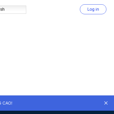
Log in
ish
 CAO!