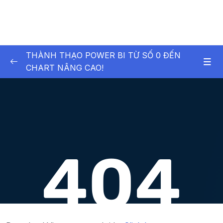
THÀNH THẠO POWER BI TỪ SỐ 0 ĐẾN
CHART NÂNG CAO!
01 – [Level 1] Cài đặt PowerBI và hoàn thành
0/4
dashboard đầu tiên
02 – [Level 1] Tùy biến, Xử lý và Chuyển đổi
0/16
dữ liệu với PowerQuery
03 – [Level 1] Thành thạo DAX
0/17
04 – [Level 1] Hoàn thành Dashboard
0/11
05 – [Level 2] Cohort Retention Analysis
0/3