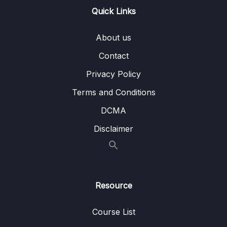
Lesson 014 Những bước làm sạch dữ liệu
01:19
Quick Links
khác
About us
Lesson 015 Modeling data
10:19
Contact
Lesson 016 Quản lý và đổi nguồn dữ liệu
02:00
Privacy Policy
03 – [Level 1] Thành thạo DAX
0/17
Terms and Conditions
04 – [Level 1] Hoàn thành Dashboard
DCMA
0/11
Disclaimer
05 – [Level 2] Cohort Retention Analysis
0/3
06 – [Level 2] Phân khúc khách hàng bằng
0/5
RFM
Resource
07 – [Level 2] Biểu đồ đường đặc biệt
0/5
Course List
08 – [Level 2] Phân tích New customer,
0/5