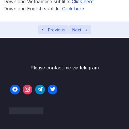
Download Vietnamese subtitle:
Click here
Lesson 004 Grouping tables – Nhóm các
02:31
Download English subtitle:
Click here
bảng với nhau
Lesson 005 Tạo bảng Date
04:46
Previous
Next
Lesson 006 Nhập thêm dữ liệu mới
04:02
Lesson 007 Split column – Chia cột
10:26
Lesson 008 Merge queries
06:06
Please contact me via telegram
Lesson 009 Groupby
05:43
Lesson 010 Pivot & Unpivot table
08:09
Lesson 011 Các hàm Extract
04:46
Lesson 012 Thêm cột với điều kiện – If
03:49
Lesson 013 Làm việc với cột dữ liệu Datetime
01:57