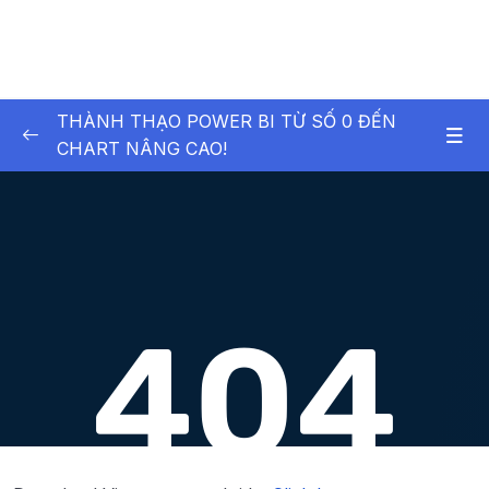
THÀNH THẠO POWER BI TỪ SỐ 0 ĐẾN
CHART NÂNG CAO!
01 – [Level 1] Cài đặt PowerBI và hoàn thành
0/4
dashboard đầu tiên
02 – [Level 1] Tùy biến, Xử lý và Chuyển đổi
0/16
dữ liệu với PowerQuery
Lesson 001 Tại sao chúng ta cần Trực quan
10:34
hóa dữ liệu
Lesson 002 Load dữ liệu
10:26
Lesson 003 Append queries
03:15