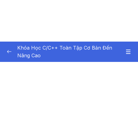
Khóa Học C/C++ Toàn Tập Cơ Bản Đến
Nâng Cao
Nội dung khóa học
0/99
Bài 1 – Tổng quan về lập trình
13:01
Bài 2 – Ngôn ngữ lập trình C-C++
13:06
Bài 3 – Biểu thức
09:40
Bài 4 – Các kiểu dữ liệu trong C-C++
08:42
Bài 5 – Sử dụng Biến trong C-C++
08:57