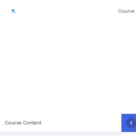
Skip
Course 
to
content
Course Content