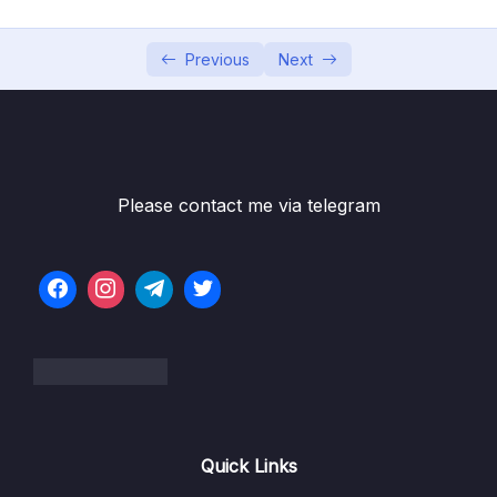
Bài 7 – Các phép toán trong C-C++
14:09
Previous
Next
Bài 8 – Bài tập thực hành 1
09:14
Bài 9 – Bài tập thực hành 2
06:33
Bài 10 – Bài tập thực hành 3
04:17
Please contact me via telegram
Bài 11 – Bài tập thực hành 4
06:56
Bài 12 – Bài tập thực hành 5
03:59
Bài 13 – Bài tập tự thực hành
06:28
Bài 14 – Khái niệm cấu trúc điều khiển
05:19
Bài 15 – Sử dụng câu lệnh if, if…else
08:03
Bài 16 – Sử dụng câu lệnh if…else lồng nhau
04:46
Quick Links