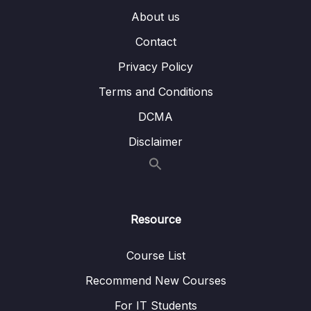
Bài 17 – Sử dụng câu lệnh switch…case
08:05
About us
Bài 18 – Sử dụng lệnh goto
07:10
Contact
Bài 19 – Bài tập thực hành 1
06:10
Privacy Policy
Bài 20 – Bài tập thực hành 2
04:26
Terms and Conditions
DCMA
Bài 21 – Bài tập thực hành 3
04:34
Disclaimer
Bài 22 – Bài tập thực hành 4
05:15
Bài 23 – Bài tập thực hành 5
04:39
Bài 24 – Bài tập tự thực hành
05:34
Resource
Bài 25 – Vòng lặp for, while, do…while
14:07
Course List
Bài 26 – Lệnh rẽ nhánh và lệnh nhảy
07:46
Recommend New Courses
Bài 27 – Vòng lặp lồng nhau
06:11
For IT Students