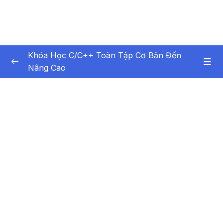
Khóa Học C/C++ Toàn Tập Cơ Bản Đến
Nâng Cao
Nội dung khóa học
0/99
Bài 1 – Tổng quan về lập trình
13:01
Bài 2 – Ngôn ngữ lập trình C-C++
13:06
Bài 3 – Biểu thức
09:40
Bài 4 – Các kiểu dữ liệu trong C-C++
08:42
Bài 5 – Sử dụng Biến trong C-C++
08:57
Bài 6 – Sử dụng Hằng trong C-C++
11:26