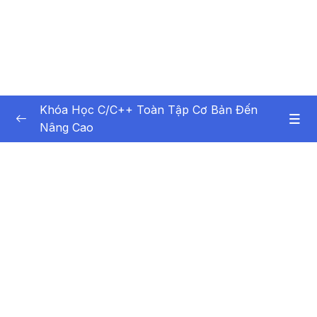
Khóa Học C/C++ Toàn Tập Cơ Bản Đến
Nâng Cao
Nội dung khóa học
0/99
Bài 1 – Tổng quan về lập trình
13:01
Bài 2 – Ngôn ngữ lập trình C-C++
13:06
Bài 3 – Biểu thức
09:40
Bài 4 – Các kiểu dữ liệu trong C-C++
08:42
Bài 5 – Sử dụng Biến trong C-C++
08:57