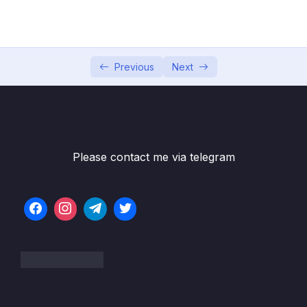
Bài 6 – Sử dụng Hằng trong C-C++
11:26
Bài 7 – Các phép toán trong C-C++
14:09
Previous
Next
Bài 8 – Bài tập thực hành 1
09:14
Bài 9 – Bài tập thực hành 2
06:33
Bài 10 – Bài tập thực hành 3
04:17
Please contact me via telegram
Bài 11 – Bài tập thực hành 4
06:56
Bài 12 – Bài tập thực hành 5
03:59
Bài 13 – Bài tập tự thực hành
06:28
Bài 14 – Khái niệm cấu trúc điều khiển
05:19
Bài 15 – Sử dụng câu lệnh if, if…else
08:03