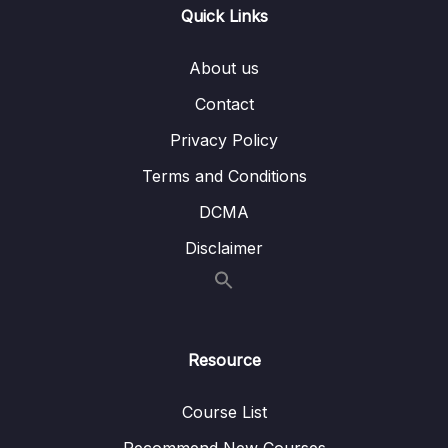
Bài 16 – Sử dụng câu lệnh if…else lồng nhau
04:46
Quick Links
Bài 17 – Sử dụng câu lệnh switch…case
08:05
About us
Bài 18 – Sử dụng lệnh goto
07:10
Contact
Bài 19 – Bài tập thực hành 1
06:10
Privacy Policy
Bài 20 – Bài tập thực hành 2
04:26
Terms and Conditions
DCMA
Bài 21 – Bài tập thực hành 3
04:34
Disclaimer
Bài 22 – Bài tập thực hành 4
05:15
Bài 23 – Bài tập thực hành 5
04:39
Bài 24 – Bài tập tự thực hành
05:34
Resource
Bài 25 – Vòng lặp for, while, do…while
14:07
Course List
Bài 26 – Lệnh rẽ nhánh và lệnh nhảy
07:46
Recommend New Courses