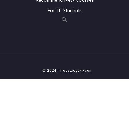
Bài 27 – Vòng lặp lồng nhau
06:11
For IT Students
Bài 28 – Bài tập thực hành 1
09:32
Bài 29 – Bài tập thực hành 2
10:38
Bài 30 – Bài tập thực hành 3
09:16
Bài 31 – Bài tập thực hành 4
07:24
Bài 32 – Bài tập thực hành 5
05:06
© 2024 - freestudy247.com
Bài 33 – Bài tập tự thực hành
05:26
Bài 34 – Xây dựng và sử dụng hàm
16:32
Bài 35 – Tham số của hàm
10:08
Bài 36 – Khai báo hàm
08:10
Bài 37 – Câu lệnh return và exit
12:38