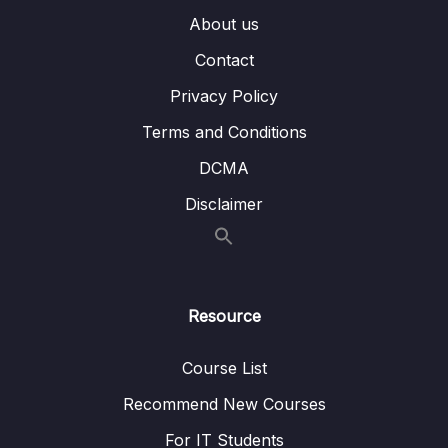
Bài 17 – Sử dụng câu lệnh switch…case
08:05
About us
Bài 18 – Sử dụng lệnh goto
07:10
Contact
Bài 19 – Bài tập thực hành 1
06:10
Privacy Policy
Bài 20 – Bài tập thực hành 2
04:26
Terms and Conditions
DCMA
Bài 21 – Bài tập thực hành 3
04:34
Disclaimer
Bài 22 – Bài tập thực hành 4
05:15
Bài 23 – Bài tập thực hành 5
04:39
Bài 24 – Bài tập tự thực hành
05:34
Resource
Bài 25 – Vòng lặp for, while, do…while
14:07
Course List
Bài 26 – Lệnh rẽ nhánh và lệnh nhảy
07:46
Recommend New Courses
Bài 27 – Vòng lặp lồng nhau
06:11
For IT Students