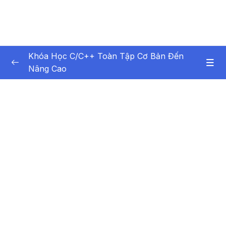
Khóa Học C/C++ Toàn Tập Cơ Bản Đến
Nâng Cao
Nội dung khóa học
0/99
Bài 1 – Tổng quan về lập trình
13:01
Bài 2 – Ngôn ngữ lập trình C-C++
13:06
Bài 3 – Biểu thức
09:40
Bài 4 – Các kiểu dữ liệu trong C-C++
08:42
Bài 5 – Sử dụng Biến trong C-C++
08:57
Bài 6 – Sử dụng Hằng trong C-C++
11:26