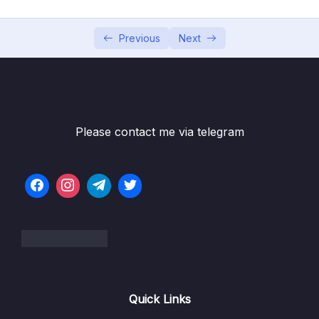
Bài 7 – Các phép toán trong C-C++
14:09
Previous
Next
Bài 8 – Bài tập thực hành 1
09:14
Bài 9 – Bài tập thực hành 2
06:33
Bài 10 – Bài tập thực hành 3
04:17
Please contact me via telegram
Bài 11 – Bài tập thực hành 4
06:56
Bài 12 – Bài tập thực hành 5
03:59
Bài 13 – Bài tập tự thực hành
06:28
Bài 14 – Khái niệm cấu trúc điều khiển
05:19
Bài 15 – Sử dụng câu lệnh if, if…else
08:03
Bài 16 – Sử dụng câu lệnh if…else lồng nhau
04:46
Quick Links