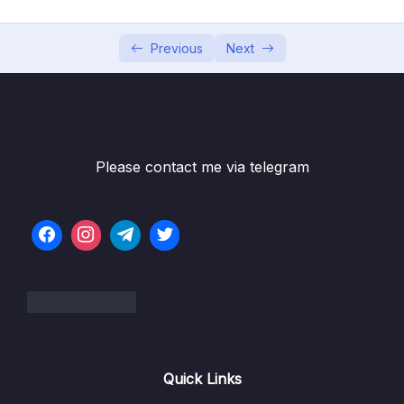
Bài 7 – Các phép toán trong C-C++
14:09
Previous
Next
Bài 8 – Bài tập thực hành 1
09:14
Bài 9 – Bài tập thực hành 2
06:33
Bài 10 – Bài tập thực hành 3
04:17
Please contact me via telegram
Bài 11 – Bài tập thực hành 4
06:56
Bài 12 – Bài tập thực hành 5
03:59
Bài 13 – Bài tập tự thực hành
06:28
Bài 14 – Khái niệm cấu trúc điều khiển
05:19
Bài 15 – Sử dụng câu lệnh if, if…else
08:03
Bài 16 – Sử dụng câu lệnh if…else lồng nhau
04:46
Quick Links