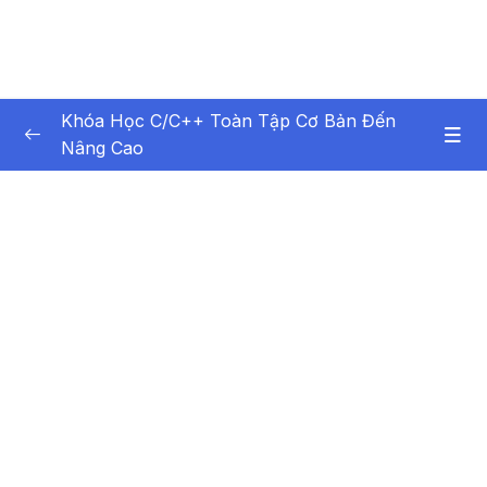
Khóa Học C/C++ Toàn Tập Cơ Bản Đến
Nâng Cao
Nội dung khóa học
0/99
Bài 1 – Tổng quan về lập trình
13:01
Bài 2 – Ngôn ngữ lập trình C-C++
13:06
Bài 3 – Biểu thức
09:40
Bài 4 – Các kiểu dữ liệu trong C-C++
08:42
Bài 5 – Sử dụng Biến trong C-C++
08:57
Bài 6 – Sử dụng Hằng trong C-C++
11:26