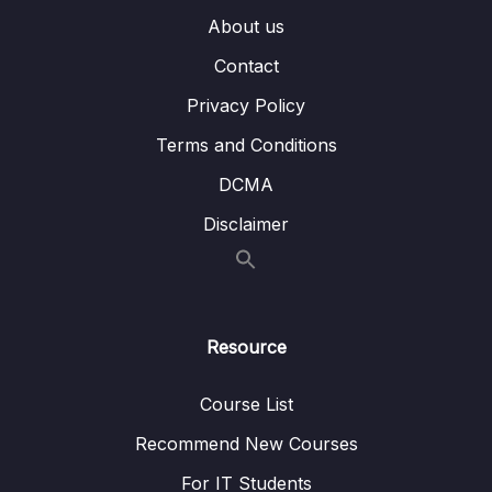
Bài 17 – Sử dụng câu lệnh switch…case
08:05
About us
Bài 18 – Sử dụng lệnh goto
07:10
Contact
Bài 19 – Bài tập thực hành 1
06:10
Privacy Policy
Bài 20 – Bài tập thực hành 2
04:26
Terms and Conditions
DCMA
Bài 21 – Bài tập thực hành 3
04:34
Disclaimer
Bài 22 – Bài tập thực hành 4
05:15
Bài 23 – Bài tập thực hành 5
04:39
Bài 24 – Bài tập tự thực hành
05:34
Resource
Bài 25 – Vòng lặp for, while, do…while
14:07
Course List
Bài 26 – Lệnh rẽ nhánh và lệnh nhảy
07:46
Recommend New Courses
Bài 27 – Vòng lặp lồng nhau
06:11
For IT Students