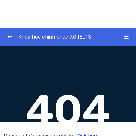
Khóa học chinh phục 7.0 IELTS
01 – Giới thiệu
0/2
02 – Phần 02 – IELTS Writing Task 1
0/13
Lesson 001 Bài 3 – IELTS Writing và những
06:20
kỹ năng định hướng
Lesson 002 Bài 4 – 7 dạng biểu đồ trong
03:25
Writing Task 1
Lesson 003 Bài 5 – Những kỹ năng cần làm
10:43
chủ cho Writing Task 1
Download Vietnamese subtitle:
Click here