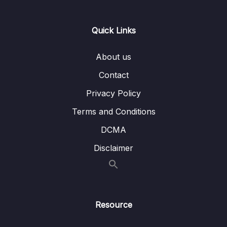
anh
Lesson 006 Bài 60 – Lời khuyên của giảng
03:04
Quick Links
viên về việc sử dụng khóa học một cách
thông minh
About us
Contact
Privacy Policy
Terms and Conditions
DCMA
Disclaimer
Resource