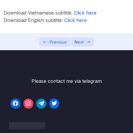
06 – Phần 06 – IELTS Listening
0/8
Download Vietnamese subtitle:
Click here
07 – Phần 07 – Bí kíp cho người tự ôn IELTS
0/3
Download English subtitle:
Click here
08 – Phần 08 – Những lưu ý cho kỳ thi IELTS
0/6
Previous
Next
Lesson 001 Bài 55 – Làm thế nào để học
06:47
nhóm hiệu quả cho IELTS
Lesson 002 Bài 56 – Những nguồn luyện thi
07:16
IELTS không thể thiếu
Please contact me via telegram
Lesson 003 Bài 57 – Những lưu ý trước,
06:35
trong và sau kỳ thi IELTS
Lesson 004 Bài 58 – IELTS Examiner nghĩ gì
03:26
về thí sinh Việt Nam trong phần Speaking
Lesson 005 Bài 59 – Lời khuyên của giảng
03:40
viên về việc luyện thi IELTS tại các trung tâm