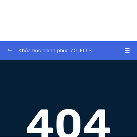
Khóa học chinh phục 7.0 IELTS
01 – Giới thiệu
0/2
02 – Phần 02 – IELTS Writing Task 1
0/13
03 – Phần 03 – IELTS Writing Task 2
0/10
04 – Phần 04 – IELTS Speaking
0/8
05 – Phần 05 – IELTS Reading
0/10