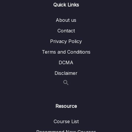
Quick Links
06 – Phần 06 – IELTS Listening
0/8
About us
07 – Phần 07 – Bí kíp cho người tự ôn IELTS
0/3
Contact
08 – Phần 08 – Những lưu ý cho kỳ thi IELTS
0/6
Privacy Policy
Terms and Conditions
DCMA
Disclaimer
Resource
Course List
Recommend New Courses