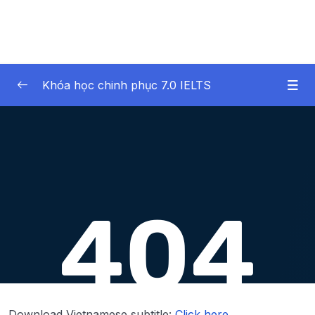
Khóa học chinh phục 7.0 IELTS
01 – Giới thiệu
0/2
02 – Phần 02 – IELTS Writing Task 1
0/13
03 – Phần 03 – IELTS Writing Task 2
0/10
04 – Phần 04 – IELTS Speaking
0/8
Lesson 001 Bài 26 – Đặc điểm, cấu trúc và
03:05
tiêu chí đánh giá của IELTS Speaking
Lesson 002 Bài 27 – Những kỹ năng định
04:37
Download Vietnamese subtitle:
Click here