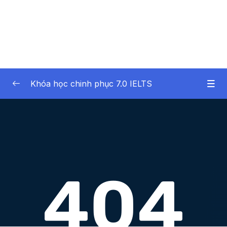
Khóa học chinh phục 7.0 IELTS
01 – Giới thiệu
0/2
02 – Phần 02 – IELTS Writing Task 1
0/13
Lesson 001 Bài 3 – IELTS Writing và những
06:20
kỹ năng định hướng
Lesson 002 Bài 4 – 7 dạng biểu đồ trong
03:25
Writing Task 1
Lesson 003 Bài 5 – Những kỹ năng cần làm
10:43