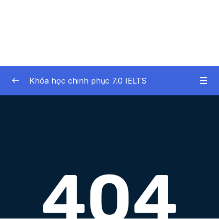
Khóa học chinh phục 7.0 IELTS
01 – Giới thiệu
0/2
02 – Phần 02 – IELTS Writing Task 1
0/13
03 – Phần 03 – IELTS Writing Task 2
0/10
Lesson 001 Bài 16 – 2 dạng bài luận trong
07:42
Writing Task 2
Lesson 002 Bài 17 – Lên ý tưởng cho bài
05:43