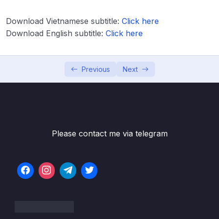
luận Writing Task 2
Download Vietnamese subtitle:
Click here
Lesson 003 Bài 18 – Phát triển bố cục và dàn
08:13
Download English subtitle:
ý cho bài luận Writing task 2
Click here
Lesson 004 Bài 19 – Từ vựng và mẫu câu
06:39
gợi ý cho bài luận Writing Task 2
Previous
Next
Lesson 005 Bài 20 – Phát triển ví dụ thực tế
04:55
cho bài luận Writing Task 2
Lesson 006 Bài 21 – Suy luận đa chiều trong
05:28
Writing Task 2
Please contact me via telegram
Lesson 007 Bài 22 – Phát triển các đoạn
07:00
văn đơn lẻ trong Writing Task 2
Lesson 008 Bài 23 – Viết bài luận trong
09:26
Writing Task 2 mẫu
Lesson 009 Bài 24 – Chữa một số bài luận
04:10