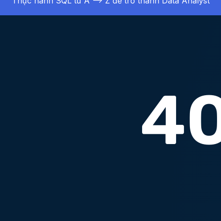
Thực hành SQL từ A –> Z để trở thành Data Analyst