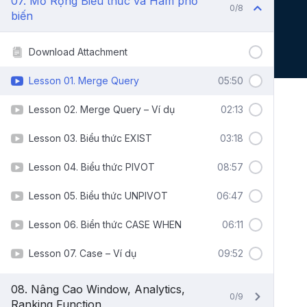
07. Mở Rộng Biểu thức và Hàm phổ
0/8
biến
Download Attachment
Lesson 01. Merge Query
05:50
Lesson 02. Merge Query – Ví dụ
02:13
Lesson 03. Biểu thức EXIST
03:18
Lesson 04. Biểu thức PIVOT
08:57
Lesson 05. Biểu thức UNPIVOT
06:47
Lesson 06. Biển thức CASE WHEN
06:11
Lesson 07. Case – Ví dụ
09:52
08. Nâng Cao Window, Analytics,
0/9
Ranking Function