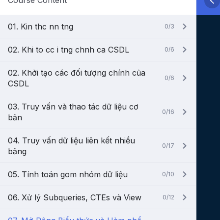
Course Content
01. Kin thc nn tng
0/3
02. Khi to cc i tng chnh ca CSDL
0/6
02. Khởi tạo các đối tượng chính của
0/6
CSDL
03. Truy vấn và thao tác dữ liệu cơ
0/16
bản
04. Truy vấn dữ liệu liên kết nhiều
0/17
bảng
05. Tính toán gom nhóm dữ liệu
0/10
06. Xử lý Subqueries, CTEs và View
0/12