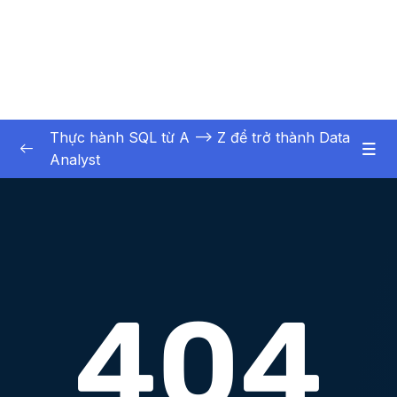
Thực hành SQL từ A –> Z để trở thành Data
Analyst
01. Kin thc nn tng
0/3
02. Khi to cc i tng chnh ca CSDL
0/6
02. Khởi tạo các đối tượng chính của CSDL
0/6
03. Truy vấn và thao tác dữ liệu cơ bản
0/16
04. Truy vấn dữ liệu liên kết nhiều bảng
0/17