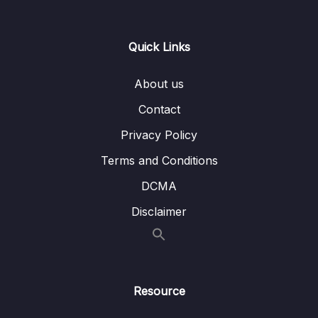
Lesson 09. Temp Table – Cleansing
02:38
Quick Links
Lesson 10. View – Khái niệm
08:45
About us
Lesson 11. View – Khởi tạo (Create)
04:56
Contact
Lesson 12. View – Cập nhật (Update)
02:53
Privacy Policy
07. Mở Rộng Biểu thức và Hàm phổ biến
0/8
Terms and Conditions
DCMA
08. Nâng Cao Window, Analytics, Ranking
0/9
Function
Disclaimer
09. Tổng Kết
0/1
Resource