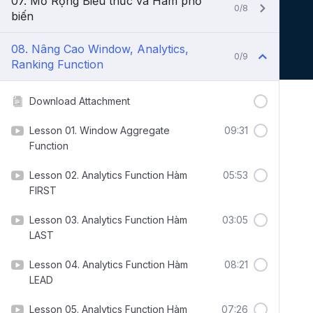
07. Mở Rộng Biểu thức và Hàm phổ
0/8
biến
08. Nâng Cao Window, Analytics,
0/9
Ranking Function
Download Attachment
Lesson 01. Window Aggregate
09:31
Function
Lesson 02. Analytics Function Hàm
05:53
FIRST
Lesson 03. Analytics Function Hàm
03:05
LAST
Lesson 04. Analytics Function Hàm
08:21
LEAD
Lesson 05. Analytics Function Hàm
07:26