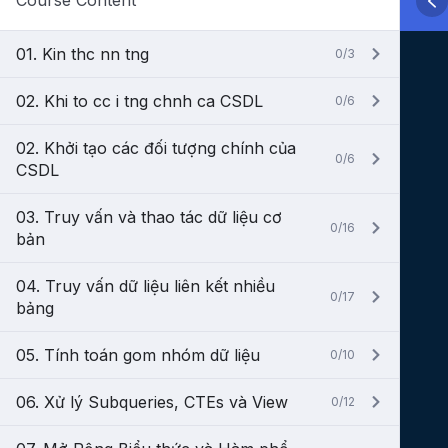
Course Content
01. Kin thc nn tng
0/3
02. Khi to cc i tng chnh ca CSDL
0/6
02. Khởi tạo các đối tượng chính của
0/6
CSDL
03. Truy vấn và thao tác dữ liệu cơ
0/16
bản
04. Truy vấn dữ liệu liên kết nhiều
0/17
bảng
05. Tính toán gom nhóm dữ liệu
0/10
06. Xử lý Subqueries, CTEs và View
0/12