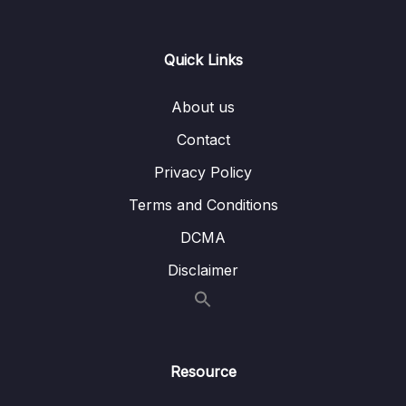
Lesson 06. Ranking Function Hàm
02:10
ROW_NUMBER
Quick Links
Lesson 07. Ranking Function Hàm RANK
03:41
About us
Lesson 08. Ranking Function Hàm
03:10
Contact
DENSE_RANK
Privacy Policy
09. Tổng Kết
0/1
Terms and Conditions
DCMA
Disclaimer
Resource