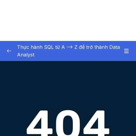
Thực hành SQL từ A –> Z để trở thành Data
Analyst
01. Kin thc nn tng
0/3
02. Khi to cc i tng chnh ca CSDL
0/6
02. Khởi tạo các đối tượng chính của CSDL
0/6
03. Truy vấn và thao tác dữ liệu cơ bản
0/16
04. Truy vấn dữ liệu liên kết nhiều bảng
0/17