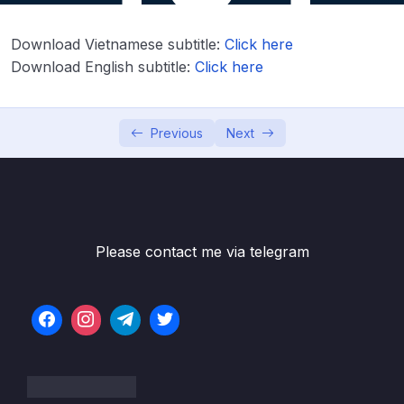
Download Attachment
Download Vietnamese subtitle:
Click here
Lesson 01. Giới thiệu liên kết dữ liệu trong
04:47
Download English subtitle:
Click here
truy vấn SQL
Lesson 02. Sử dụng INNER JOIN giữa 2 bảng
16:36
Previous
Next
Lesson 03. Sử dụng LEFT JOIN giữa 2 bảng
05:29
Lesson 04. Sử dụng RIGHT JOIN giữa 2
07:00
bảng
Lesson 05. Sử dụng FULL JOIN giữa 2 bảng
04:53
Please contact me via telegram
Lesson 06. Tìm hiểu CROSS JOIN giữa 2
03:44
bảng
Lesson 07. Tổng hợp JOIN 2 Tables
10:07
Lesson 08. Chữa bài tập (1+2) – Join 2
11:07
Tables