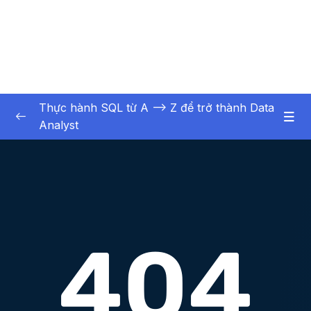
Thực hành SQL từ A –> Z để trở thành Data
Analyst
01. Kin thc nn tng
0/3
02. Khi to cc i tng chnh ca CSDL
0/6
02. Khởi tạo các đối tượng chính của CSDL
0/6
03. Truy vấn và thao tác dữ liệu cơ bản
0/16
04. Truy vấn dữ liệu liên kết nhiều bảng
0/17