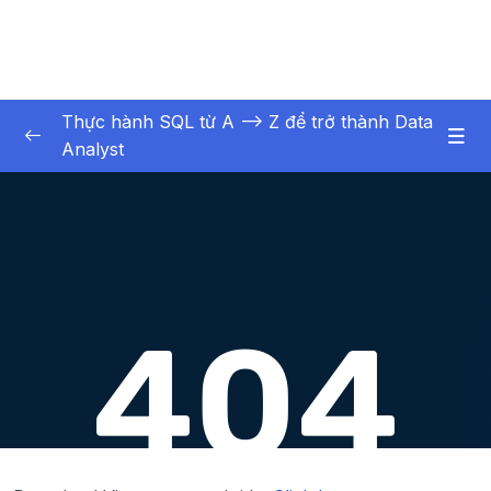
Thực hành SQL từ A –> Z để trở thành Data
Analyst
01. Kin thc nn tng
0/3
02. Khi to cc i tng chnh ca CSDL
0/6
02. Khởi tạo các đối tượng chính của CSDL
0/6
03. Truy vấn và thao tác dữ liệu cơ bản
0/16
04. Truy vấn dữ liệu liên kết nhiều bảng
0/17
Download Attachment