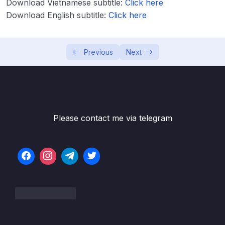
Download Vietnamese subtitle:
Click here
Lesson 01. Giới thiệu liên kết dữ liệu trong
04:47
Download English subtitle:
Click here
truy vấn SQL
Lesson 02. Sử dụng INNER JOIN giữa 2 bảng
16:36
Previous
Next
Lesson 03. Sử dụng LEFT JOIN giữa 2 bảng
05:29
Lesson 04. Sử dụng RIGHT JOIN giữa 2
07:00
bảng
Lesson 05. Sử dụng FULL JOIN giữa 2 bảng
04:53
Please contact me via telegram
Lesson 06. Tìm hiểu CROSS JOIN giữa 2
03:44
bảng
Lesson 07. Tổng hợp JOIN 2 Tables
10:07
Lesson 08. Chữa bài tập (1+2) – Join 2
11:07
Tables
Lesson 09. JOIN từ 3 bảng trở lên (Multi-
16:56