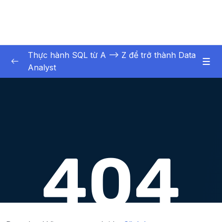
Thực hành SQL từ A –> Z để trở thành Data
Analyst
01. Kin thc nn tng
0/3
02. Khi to cc i tng chnh ca CSDL
0/6
02. Khởi tạo các đối tượng chính của CSDL
0/6
03. Truy vấn và thao tác dữ liệu cơ bản
0/16
Lesson 01. Các loại lệnh trong Cơ sở dữ liệu
04:56
(DDLDMLDCLTCL)
Lesson 02. Truy vấn dữ liệu với SELECT
16:22