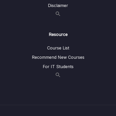
0/7
Regression
Disclaimer
12. Bonus
0/3
13. THỰC CHIẾN LẤY DỮ LIỆU TỪ TRANG
0/23
WEB VỚI SELENIUM
Resource
Course List
Download Attachment
Recommend New Courses
Lesson 01. Giới thiệu về Selenium
02:49
For IT Students
Lesson 02. Tạo môi trường cài đặt Selenium
06:11
và các thư viện khác
Lesson 04. [P1 – Làm quen với Selenium] –
05:49
Mở trình duyệt và truy cập vào trang web
Lesson 05. [P1] – Các Locators trong
02:07
Selenium là gì