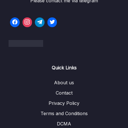
Please contact me via telegram
04. Control Flow Statements (tiếp theo) và
0/9
Function
05. Xử lý dữ liệu lớn với Pandas
0/16
06. Làm sạch dữ liệu với Pandas
0/7
07. Trực quan hóa dữ liệu với Matplotlib và
0/9
Seaborn
Quick Links
08. Pandas AI – Từ giờ bạn có thể phân tích
0/6
và xử lý data nhàn hơn!
About us
Contact
09. Numpy
0/10
Privacy Policy
10. Machine learning với model Logistic
0/6
Regression
Terms and Conditions
DCMA
11. Machine learning với model Linear