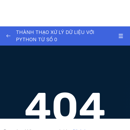
THÀNH THẠO XỬ LÝ DỮ LIỆU VỚI
PYTHON TỪ SỐ 0
01. Exploratory Data Analysis (EDA) Project –
0/7
D n phn tch d liu
01. Exploratory Data Analysis (EDA) Project –
0/4
Dự án phân tích dữ liệu
02. Giới thiệu về Python
0/10
03. Buil-in Data Structure & Control Flow
0/10
Statements
04. Control Flow Statements (tiếp theo) và
0/9