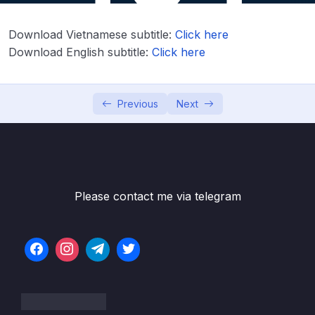
Lesson 01. [Case study] Báo cáo Xu hướng
11:00
Download Vietnamese subtitle:
Click here
nghề nghiệp tương lai của WEF từ 2025-2030
Download English subtitle:
Click here
Lesson 02. List & List Indexing, Slicing
09:45
Lesson 03. List functions
10:21
Previous
Next
Lesson 04. Dictionary
08:51
Lesson 05. Thử thách cho bạn
05:30
Lesson 06. Tuple và Set
10:00
Please contact me via telegram
Lesson 07. Câu điều kiện if-else
08:56
Lesson 08. Vòng lặp For
21:20
Lesson 09. Vòng lặp While và Break,
09:22
Continue, Pass