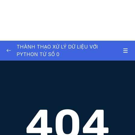
THÀNH THẠO XỬ LÝ DỮ LIỆU VỚI
PYTHON TỪ SỐ 0
01. Exploratory Data Analysis (EDA) Project –
0/7
D n phn tch d liu
01. Exploratory Data Analysis (EDA) Project –
0/4
Dự án phân tích dữ liệu
02. Giới thiệu về Python
0/10
03. Buil-in Data Structure & Control Flow
0/10
Statements