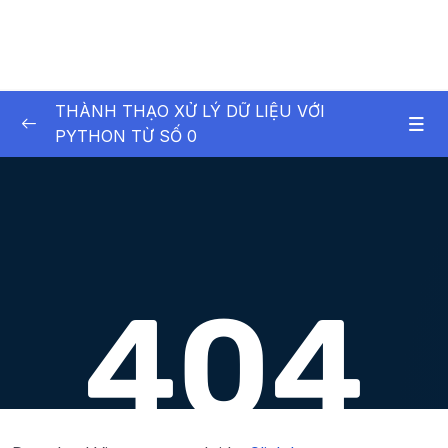
THÀNH THẠO XỬ LÝ DỮ LIỆU VỚI
PYTHON TỪ SỐ 0
01. Exploratory Data Analysis (EDA) Project –
0/7
D n phn tch d liu
Download Attachment
Lesson 01. Giới thiệu Project ✅ Khoá học này
03:16
sẽ giúp bạn LÀM ĐƯỢC nó!
Lesson 04. Câu 1 Số lượng Monthly Active
20:38
Users (MAU) qua thời gian
Lesson 05. Câu 2 Số lượng đơn hàng và tổng
15:05
giá trị đơn hàng qua thời gian