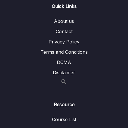
Quick Links
05. Xử lý dữ liệu lớn với Pandas
0/16
About us
06. Làm sạch dữ liệu với Pandas
0/7
Contact
07. Trực quan hóa dữ liệu với Matplotlib và
Privacy Policy
0/9
Seaborn
Terms and Conditions
08. Pandas AI – Từ giờ bạn có thể phân tích
DCMA
0/6
và xử lý data nhàn hơn!
Disclaimer
09. Numpy
0/10
10. Machine learning với model Logistic
0/6
Regression
Resource
11. Machine learning với model Linear
0/7
Regression
Course List