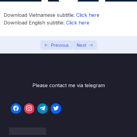
Lesson 11. Câu 8.1 Giới thiệu bài toán phân
05:02
Download Vietnamese subtitle:
Click here
khúc khách hàng (Customer segmentation)
Download English subtitle:
Click here
Lesson 12. Câu 8.2 Hoàn thành code việc
27:50
phân khúc khách hàng
Previous
Next
02. Giới thiệu về Python
0/10
03. Buil-in Data Structure & Control Flow
0/10
Statements
Please contact me via telegram
04. Control Flow Statements (tiếp theo) và
0/9
Function
05. Xử lý dữ liệu lớn với Pandas
0/16
06. Làm sạch dữ liệu với Pandas
0/7