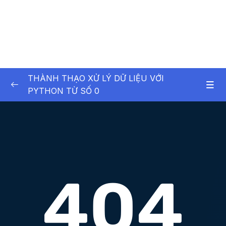
THÀNH THẠO XỬ LÝ DỮ LIỆU VỚI
PYTHON TỪ SỐ 0
01. Exploratory Data Analysis (EDA) Project –
0/7
D n phn tch d liu
01. Exploratory Data Analysis (EDA) Project –
0/4
Dự án phân tích dữ liệu
Lesson 09. Câu 6 Số lượng khách hàng mới
09:33
và cũ qua thời gian
Lesson 10. Câu 7 Các KH mới của T122010,
12:35
xu hướng giao dịch khi họ trở lại