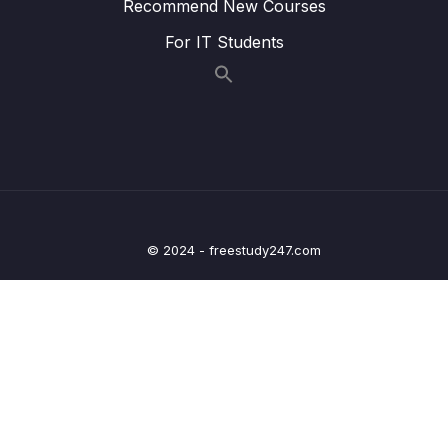
Recommend New Courses
Lesson 07. [P1] – Tìm thành phần (element)
08:14
For IT Students
website bằng ID; Link text; Partial link text;
Lesson 08. [P1] – Tìm các thành phần
06:32
website bằng XPATH
Lesson 09. [P1] – Lấy thông tin (dữ liệu) từ
08:35
các element
Lesson 10. [P1] – Các thao tác thông dụng
09:08
với trang web
© 2024 - freestudy247.com
Lesson 11. [P2 – Thực Chiến] – Lọc ra hãng
06:54
Iphone
Lesson 12. [P2] – Lọc ra các hãng Iphone,
05:27
Samsung, Xiaomi
Lesson 13. [P2] – Hiển thị toàn bộ các điện
04:36
thoại