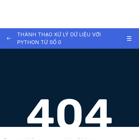
THÀNH THẠO XỬ LÝ DỮ LIỆU VỚI
PYTHON TỪ SỐ 0
01. Exploratory Data Analysis (EDA) Project –
0/7
D n phn tch d liu
01. Exploratory Data Analysis (EDA) Project –
0/4
Dự án phân tích dữ liệu
02. Giới thiệu về Python
0/10
03. Buil-in Data Structure & Control Flow
0/10
Statements
04. Control Flow Statements (tiếp theo) và
0/9