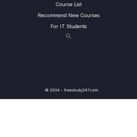
Lesson 06. [P1] – Tìm các thành phần
08:46
Course List
website bằng Class Name
Recommend New Courses
Lesson 07. [P1] – Tìm thành phần (element)
08:14
For IT Students
website bằng ID; Link text; Partial link text;
Lesson 08. [P1] – Tìm các thành phần
06:32
website bằng XPATH
Lesson 09. [P1] – Lấy thông tin (dữ liệu) từ
08:35
các element
Lesson 10. [P1] – Các thao tác thông dụng
09:08
với trang web
© 2024 - freestudy247.com
Lesson 11. [P2 – Thực Chiến] – Lọc ra hãng
06:54
Iphone
Lesson 12. [P2] – Lọc ra các hãng Iphone,
05:27
Samsung, Xiaomi