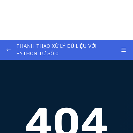
THÀNH THẠO XỬ LÝ DỮ LIỆU VỚI
PYTHON TỪ SỐ 0
01. Exploratory Data Analysis (EDA) Project –
0/7
D n phn tch d liu
01. Exploratory Data Analysis (EDA) Project –
0/4
Dự án phân tích dữ liệu
02. Giới thiệu về Python
0/10
03. Buil-in Data Structure & Control Flow
0/10
Statements