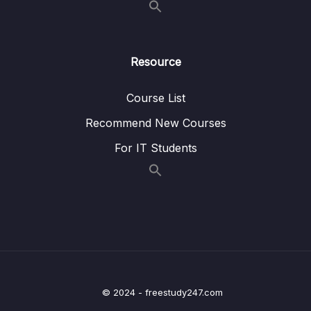
11. Từ vựng bài 2
0/6
12. Từ vựng bài 3
0/4
Resource
13. Từ vựng bài 4
0/6
Course List
14. Từ vựng bài 5
0/6
Recommend New Courses
15. Từ vựng bài 6
0/6
For IT Students
16. TV Bài 7
0/5
17. Từ vựng bài 8
0/7
18. Từ vựng bài 9
0/6
19. Từ vựng bài 10
0/6
© 2024 - freestudy247.com
20. Từ vựng bài 11
0/8