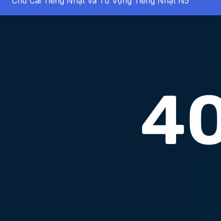
Chữ Cái Tiếng Nhật Và Từ Vựng Tiếng Nhật N5