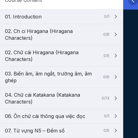
Course Content
01. Introduction
0/1
02. Ch ci Hiragana (Hiragana
0/8
Characters)
02. Chữ cái Hiragana (Hiragana
0/5
Characters)
03. Biến âm, âm ngắt, trường âm, âm
0/6
ghép
04. Chữ cái Katakana (Katakana
0/13
Characters)
06. Ôn chữ cái thông qua việc đọc
0/1
07. Từ vựng N5 – Đếm số
0/5