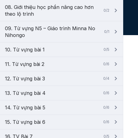
08. Giới thiệu học phần nâng cao hơn
0/2
theo lộ trình
09. Từ vựng N5 – Giáo trình Minna No
0/1
Nihongo
10. Từ vựng bài 1
0/5
11. Từ vựng bài 2
0/6
12. Từ vựng bài 3
0/4
13. Từ vựng bài 4
0/6
14. Từ vựng bài 5
0/6
15. Từ vựng bài 6
0/6
16. TV Bài 7
0/5